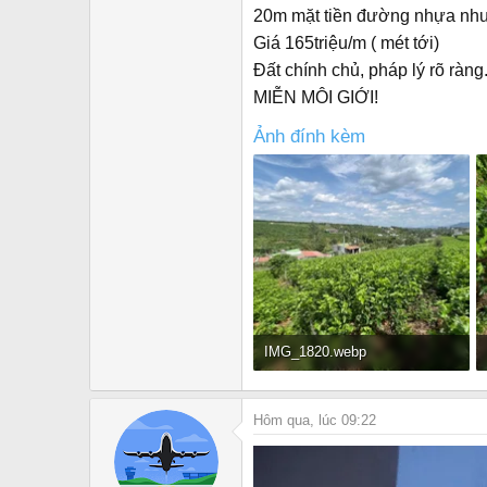
20m mặt tiền đường nhựa như
Giá 165triệu/m ( mét tới)
Đất chính chủ, pháp lý rõ ràng.
MIỄN MÔI GIỚI!
Ảnh đính kèm
IMG_1820.webp
245.3 KB · Đọc: 27
Hôm qua, lúc 09:22