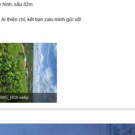
 hình, sâu 32m
 Ai thiện chí, kết bạn zalo mình gửi sổ!
IMG_1818.webp
196.7 KB · Đọc: 33