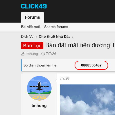
Forums
Bài viết mới
Search forums
Dịch Vụ
Cho thuê Nhà Đất
Bán đất mặt tiền đường 
Bảo Lộc
T
N
tmhung
7/7/26
h
g
r
à
Số điện thoại liên hệ
0868550487
e
y
a
g
7/7/26
d
ử
s
i
t
a
r
tmhung
t
e