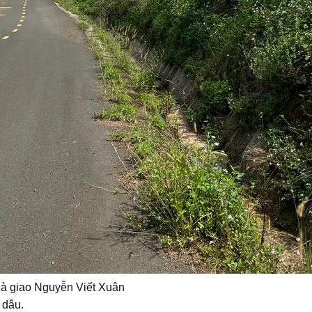
Đà giao Nguyễn Viết Xuân
 dâu.