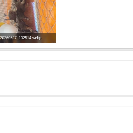
20260527_102514.webp
116 KB · Đọc: 152