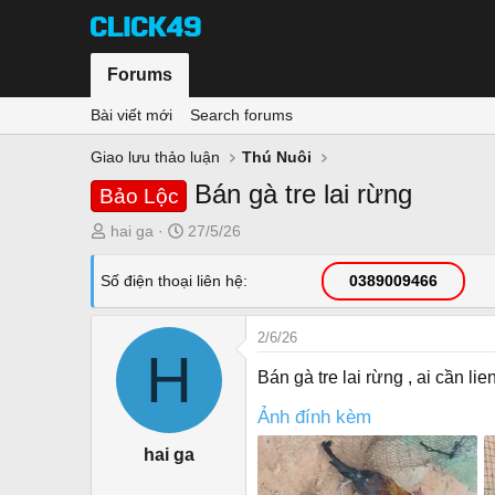
Forums
Bài viết mới
Search forums
Giao lưu thảo luận
Thú Nuôi
Bán gà tre lai rừng
Bảo Lộc
T
N
hai ga
27/5/26
h
g
r
à
Số điện thoại liên hệ
0389009466
e
y
a
g
2/6/26
d
ử
H
s
i
Bán gà tre lai rừng , ai cần lie
t
a
Ảnh đính kèm
r
hai ga
t
e