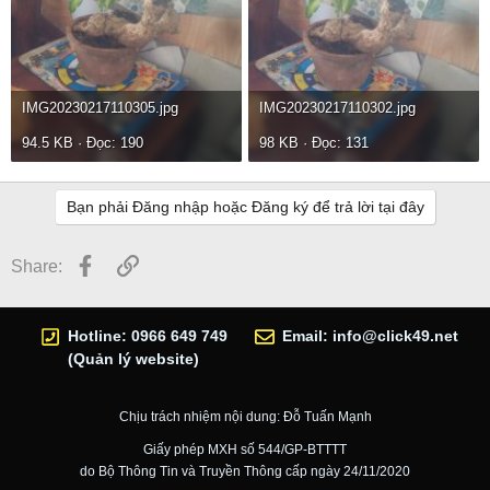
IMG20230217110305.jpg
IMG20230217110302.jpg
94.5 KB · Đọc: 190
98 KB · Đọc: 131
Bạn phải Đăng nhập hoặc Đăng ký để trả lời tại đây
Facebook
Link
Share:
Hotline: 0966 649 749
Email:
info@click49.net
(Quản lý website)
Chịu trách nhiệm nội dung: Đỗ Tuấn Mạnh
Giấy phép MXH số 544/GP-BTTTT
do Bộ Thông Tin và Truyền Thông cấp ngày 24/11/2020