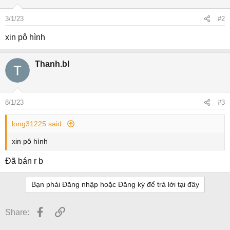
3/1/23
#2
xin pô hình
Thanh.bl
8/1/23
#3
long31225 said:
xin pô hình
Đã bán r b
Bạn phải Đăng nhập hoặc Đăng ký để trả lời tại đây
Facebook
Link
Share: