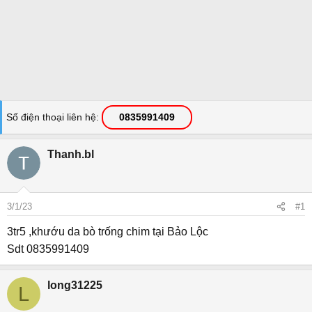
Số điện thoại liên hệ
0835991409
Thanh.bl
3/1/23
#1
3tr5 ,khướu da bò trống chim tại Bảo Lộc
Sdt 0835991409
long31225
L