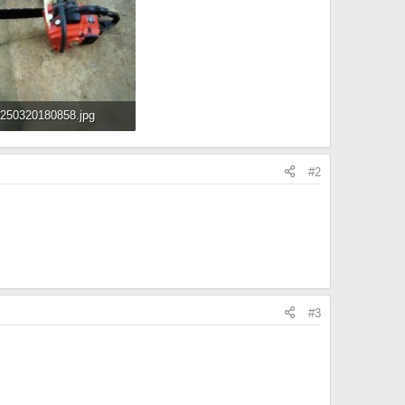
250320180858.jpg
KB · Đọc: 280
#2
#3