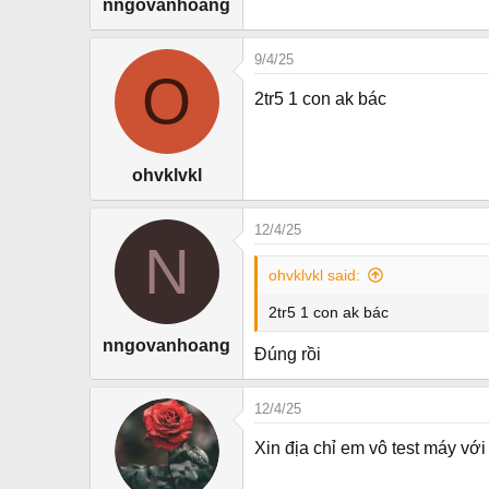
nngovanhoang
9/4/25
O
2tr5 1 con ak bác
ohvklvkl
12/4/25
N
ohvklvkl said:
2tr5 1 con ak bác
nngovanhoang
Đúng rồi
12/4/25
Xin địa chỉ em vô test máy với