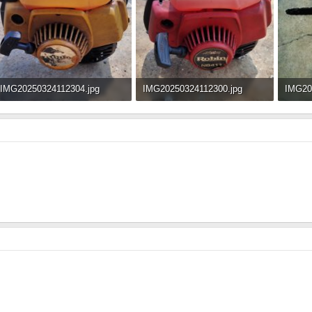
IMG20250324112304.jpg
IMG20250324112300.jpg
IMG20
243.4 KB · Đọc: 230
268.9 KB · Đọc: 225
246.4 