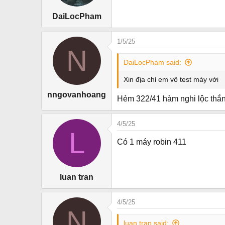
DaiLocPham
1/5/25
N
DaiLocPham said:
Xin địa chỉ em vô test máy với
nngovanhoang
Hẻm 322/41 hàm nghi lộc thắ
4/5/25
L
Có 1 máy robin 411
luan tran
4/5/25
N
luan tran said: