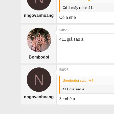
Có 1 máy robin 411
nngovanhoang
Có a nhé
5/8/25
411 giá sao a
Bombodoi
5/8/25
N
Bombodoi said:
411 giá sao a
nngovanhoang
3tr nhé a