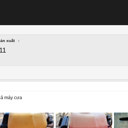
sản xuất
11
cả máy cưa