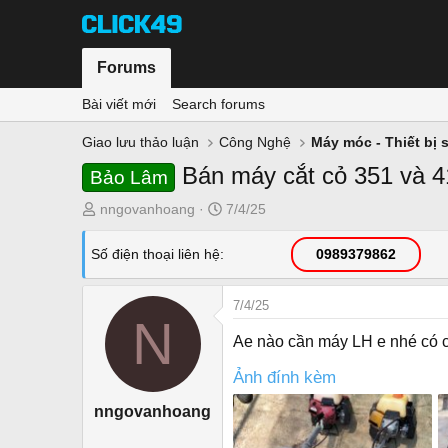
Forums
Bài viết mới
Search forums
Giao lưu thảo luận
Công Nghệ
Máy móc - Thiết bị 
Bán máy cắt cỏ 351 và 4
Bảo Lâm
T
N
nngovanhoang
7/4/25
h
g
r
à
Số điện thoại liên hệ
0989379862
e
y
a
g
7/4/25
d
ử
N
s
i
Ae nào cần máy LH e nhé có 
t
a
Ảnh đính kèm
r
nngovanhoang
t
e