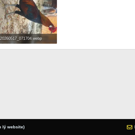
20260517_071704.webp
210.6 KB · Đọc: 53
 lý website)