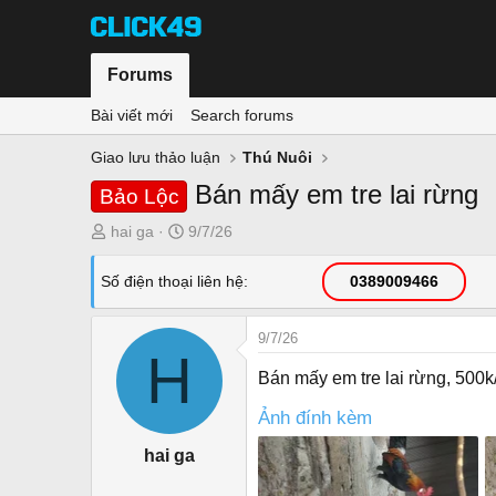
Forums
Bài viết mới
Search forums
Giao lưu thảo luận
Thú Nuôi
Bán mấy em tre lai rừng
Bảo Lộc
T
N
hai ga
9/7/26
h
g
r
à
Số điện thoại liên hệ
0389009466
e
y
a
g
9/7/26
d
ử
H
s
i
Bán mấy em tre lai rừng, 500k/
t
a
Ảnh đính kèm
r
hai ga
t
e