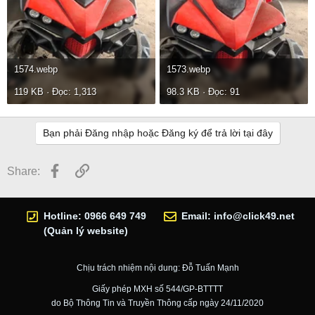
1574.webp
1573.webp
119 KB · Đọc: 1,313
98.3 KB · Đọc: 91
Bạn phải Đăng nhập hoặc Đăng ký để trả lời tại đây
Facebook
Link
Share:
Hotline: 0966 649 749
Email:
info@click49.net
(Quản lý website)
Chịu trách nhiệm nội dung: Đỗ Tuấn Mạnh
Giấy phép MXH số 544/GP-BTTTT
do Bộ Thông Tin và Truyền Thông cấp ngày 24/11/2020