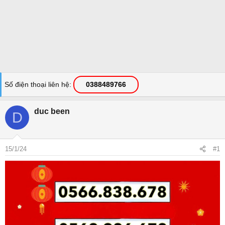
Số điện thoại liên hệ
0388489766
duc been
D
15/1/24
#1