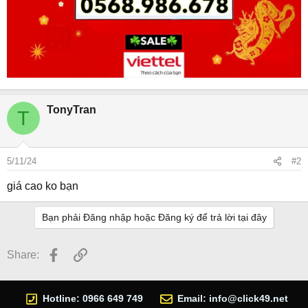
TonyTran
T
5/11/24
#2
giá cao ko bạn
Bạn phải Đăng nhập hoặc Đăng ký để trả lời tại đây
Facebook
Link
Share:
Hotline: 0966 649 749
Email:
info@click49.net