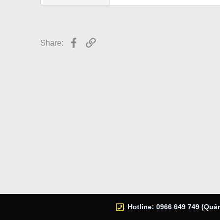
r
Facebook
Link
Share:
Hotline: 0966 649 749 (Quản