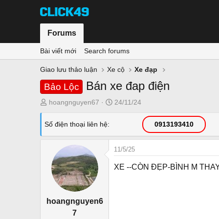
Forums
Bài viết mới
Search forums
Giao lưu thảo luận
Xe cộ
Xe đạp
Bán xe đap điện
Bảo Lộc
T
N
hoangnguyen67
24/11/24
h
g
r
à
Số điện thoại liên hệ
0913193410
e
y
a
g
11/5/25
d
ử
s
i
XE --CÒN ĐẸP-BÌNH M THAY 
t
a
r
hoangnguyen6
t
7
e