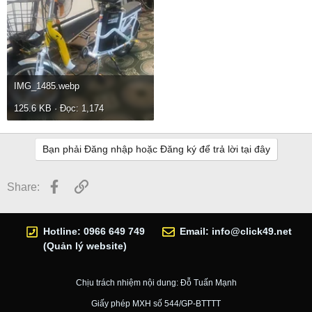
IMG_1485.webp
125.6 KB · Đọc: 1,174
Bạn phải Đăng nhập hoặc Đăng ký để trả lời tại đây
Facebook
Link
Share:
Hotline: 0966 649 749
Email:
info@click49.net
(Quản lý website)
Chịu trách nhiệm nội dung: Đỗ Tuấn Mạnh
Giấy phép MXH số 544/GP-BTTTT