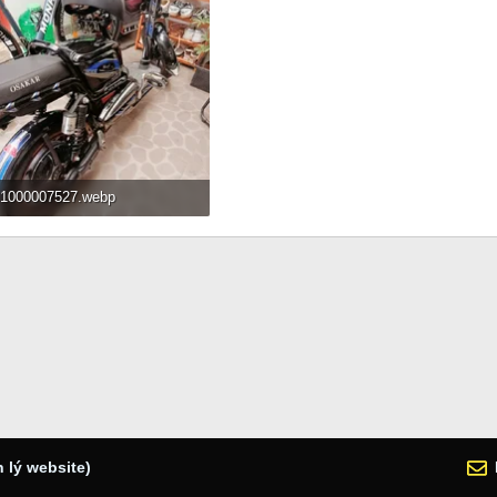
1000007527.webp
136.2 KB · Đọc: 77
 lý website)