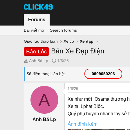
Forums
Bài viết mới
Search forums
Giao lưu thảo luận
Xe cộ
Xe đạp
Bán Xe Đạp Điện
Bảo Lộc
T
N
Anh Bá Lp
1/6/26
h
g
r
à
Số điện thoại liên hệ
0909050203
e
y
a
g
1/6/26
d
ử
A
s
i
Xe như mới ,Osama thương hiệ
t
Xe tại Lphát Blộc.
a
Quý phụ huynh nhanh tay sở 
r
Anh Bá Lp
t
Ảnh đính kèm
e