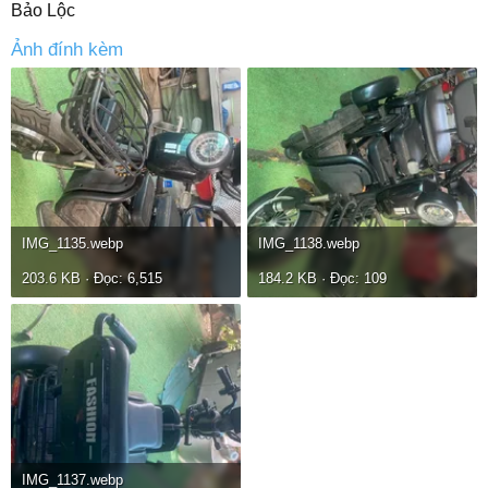
Bảo Lộc
Ảnh đính kèm
IMG_1135.webp
IMG_1138.webp
203.6 KB · Đọc: 6,515
184.2 KB · Đọc: 109
IMG_1137.webp