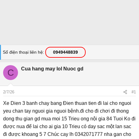
Số điện thoại liên hệ
0949448839
Cua hang may lol Nuoc gd
C
2/7/26
#1
Xe Dien 3 banh chay bang Đien thuan tien đi lai cho nguoi
yeu chan tay nguoi gia nguoi bệnh.đi cho đi chơi đi thong
dong thu gian gd mua moi 15 Trieu ong nội gia 84 Tuoi Ko đi
được nua để lai cho ai gia 10 Trieu có day sac một lan sac
đi được khoang 5 7 Chúc cay lh 0342071777 nha gan cho