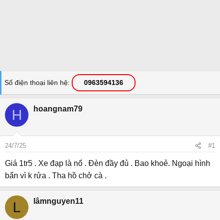
Số điện thoại liên hệ
0963594136
hoangnam79
H
24/7/25
#1
Giá 1tr5 . Xe đạp là nổ . Đèn đầy đủ . Bao khoẻ. Ngoại hình
bẩn vì k rửa . Tha hồ chở cà .
lâmnguyen11
L