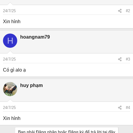
24/7/25
#2
Xin hình
hoangnam79
H
24/7/25
#3
Có gì alo ạ
huy phạm
24/7/25
#4
Xin hình
Bạn phải Đăng nhập hoặc Đăng ký để trả lời tại đây