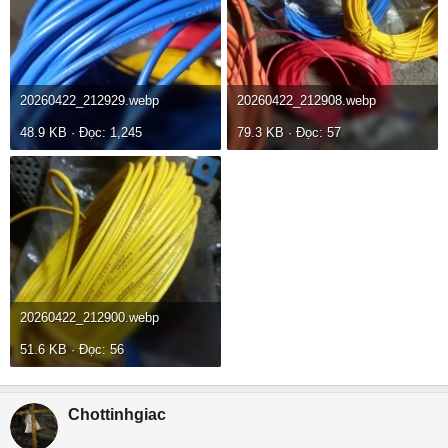
20260422_212929.webp
20260422_212908.webp
48.9 KB · Đọc: 1,245
79.3 KB · Đọc: 57
20260422_212900.webp
51.6 KB · Đọc: 56
Chottinhgiac