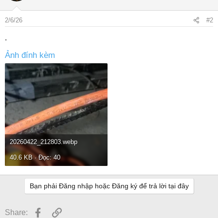
2/6/26
#2
.
Ảnh đính kèm
20260422_212803.webp
40.6 KB · Đọc: 40
Bạn phải Đăng nhập hoặc Đăng ký để trả lời tại đây
Facebook
Link
Share: