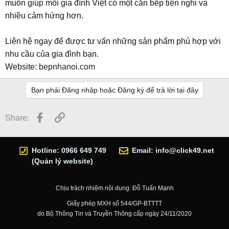
muốn giúp mỗi gia đình Việt có một căn bếp tiện nghi và
nhiều cảm hứng hơn.
Liên hệ ngay để được tư vấn những sản phẩm phù hợp với
nhu cầu của gia đình bạn.
Website:
bepnhanoi.com
Bạn phải Đăng nhập hoặc Đăng ký để trả lời tại đây
Facebook
Link
Share:
Hotline: 0966 649 749
Email:
info@click49.net
(Quản lý website)
Chịu trách nhiệm nội dung: Đỗ Tuấn Mạnh
Giấy phép MXH số 544/GP-BTTTT
do Bộ Thông Tin và Truyền Thông cấp ngày 24/11/2020