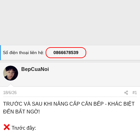
Số điện thoại liên hệ
0866678539
BepCuaNoi
18/6/26
#1
TRƯỚC VÀ SAU KHI NÂNG CẤP CĂN BẾP - KHÁC BIỆT
ĐẾN BẤT NGỜ!
Trước đây: