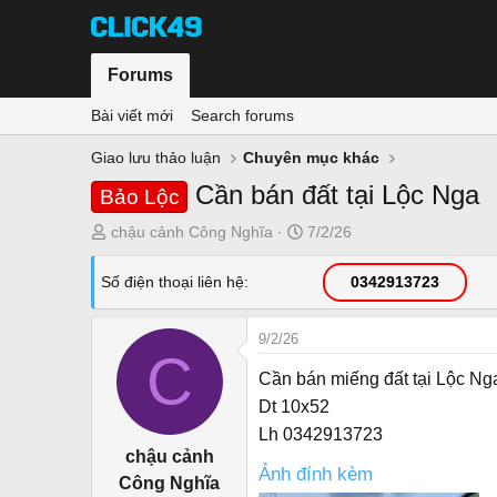
Forums
Bài viết mới
Search forums
Giao lưu thảo luận
Chuyên mục khác
Cần bán đất tại Lộc Nga
Bảo Lộc
T
N
chậu cảnh Công Nghĩa
7/2/26
h
g
r
à
Số điện thoại liên hệ
0342913723
e
y
a
g
9/2/26
d
ử
C
s
i
Cần bán miếng đất tại Lộc Nga
t
Dt 10x52
a
Lh 0342913723
r
chậu cảnh
t
Ảnh đính kèm
Công Nghĩa
e