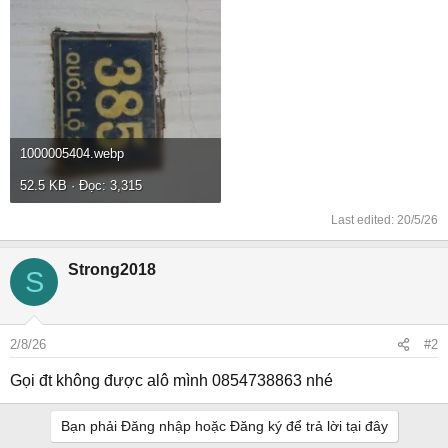
1000005404.webp
52.5 KB · Đọc: 3,315
Last edited:
20/5/26
Strong2018
S
2/8/26
#2
Gọi đt không được alô mình 0854738863 nhé
Bạn phải Đăng nhập hoặc Đăng ký để trả lời tại đây