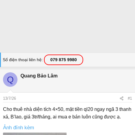
Số điện thoại liên hệ
079 875 9980
Quang Bảo Lâm
Q
13/7/26
#1
Cho thuê nhà diện tích 4×50, mặt tiền ql20 ngay ngã 3 thanh
xá, B'lao, giá 3tr/tháng, ai mua e bán luôn cũng được ạ.
Ảnh đính kèm