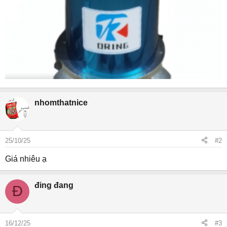
nhomthatnice
25/10/25
#2
Giá nhiêu ạ
đing đang
Đ
16/12/25
#3