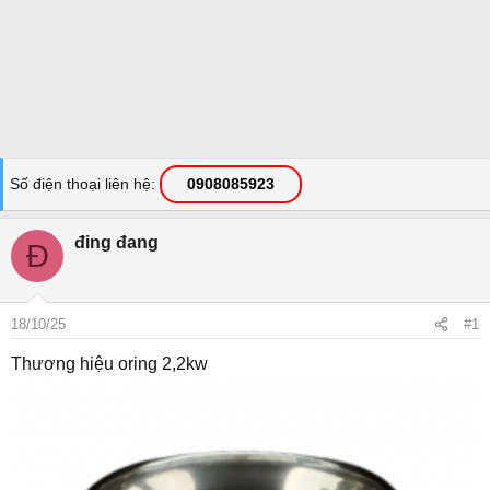
Số điện thoại liên hệ
0908085923
đing đang
Đ
18/10/25
#1
Thương hiệu oring 2,2kw