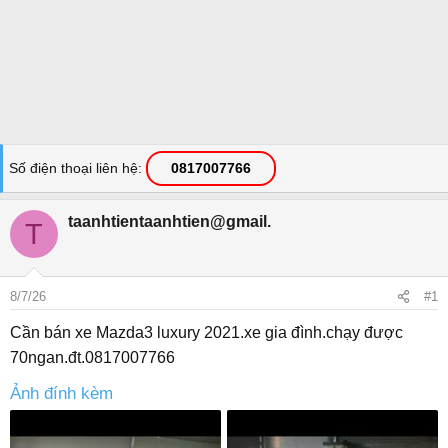
Số điện thoại liên hệ
0817007766
taanhtientaanhtien@gmail.
T
8/7/26
#1
Cần bán xe Mazda3 luxury 2021.xe gia đình.chạy được
70ngan.đt.0817007766
Ảnh đính kèm