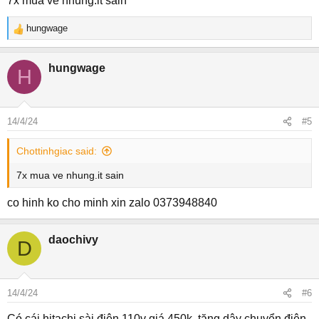
7x mua ve nhung.it sain
hungwage
R
e
a
hungwage
H
c
t
i
o
14/4/24
#5
n
s
Chottinhgiac said:
:
7x mua ve nhung.it sain
co hinh ko cho minh xin zalo 0373948840
daochivy
D
14/4/24
#6
Có cái hitachi sài điện 110v giá 450k ,tặng dây chuyển điện