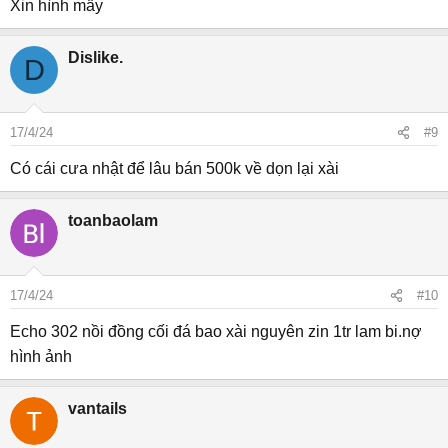
Xin hình mấy
Dislike.
D
17/4/24
#9
Có cái cưa nhật để lâu bán 500k về dọn lại xài
toanbaolam
17/4/24
#10
Echo 302 nồi đồng cối đá bao xài nguyên zin 1tr lam bi.nợ
hình ảnh
vantails