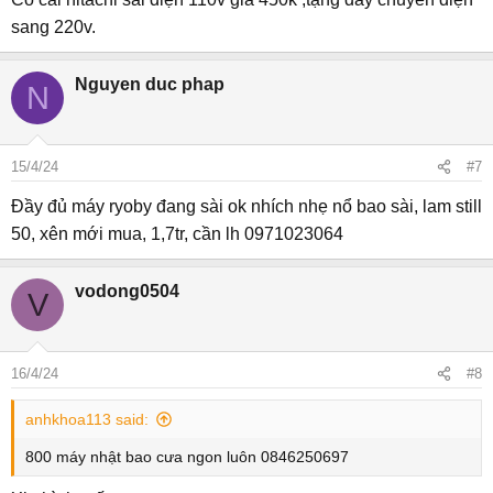
sang 220v.
Nguyen duc phap
N
15/4/24
#7
Đầy đủ máy ryoby đang sài ok nhích nhẹ nổ bao sài, lam still
50, xên mới mua, 1,7tr, cần lh 0971023064
vodong0504
V
16/4/24
#8
anhkhoa113 said:
800 máy nhật bao cưa ngon luôn 0846250697