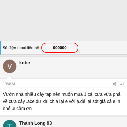
Số điện thoại liên hệ
000000
kobe
13/4/24
#1
Vườn nhà nhiều cây tạp nên muốn mua 1 cái cưa vừa phải
về cưa cây .ace dư xài chia lại e với ạ.để lại sdt giá cả e lh
nhé .e cảm ơn
Thành Long 93
T