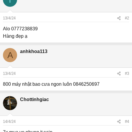
13/4/24
#2
Alo 0777238839
Hàng đẹp ạ
anhkhoa113
A
13/4/24
#3
800 máy nhật bao cưa ngon luôn 0846250697
Chottinhgiac
14/4/24
#4