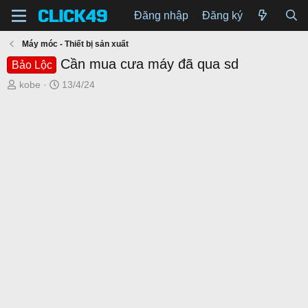
Đăng nhập
Đăng ký
Máy móc - Thiết bị sản xuất
Cần mua cưa máy đã qua sd
Bảo Lộc
T
N
kobe
13/4/24
h
g
r
à
e
y
a
g
d
ử
s
i
t
a
r
t
e
r