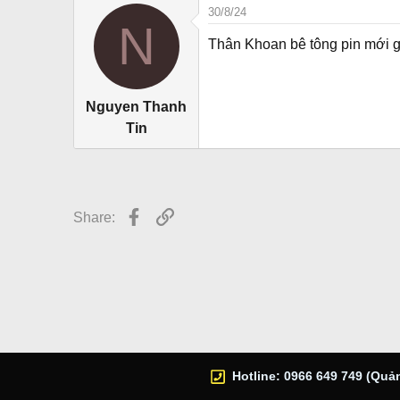
r
30/8/24
N
Thân Khoan bê tông pin mới g
Nguyen Thanh
Tin
Facebook
Link
Share:
Hotline: 0966 649 749 (Quản