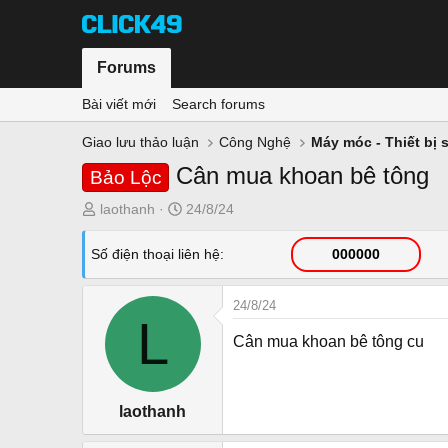
Forums
Bài viết mới
Search forums
Giao lưu thảo luận
Công Nghệ
Máy móc - Thiết bị 
Cân mua khoan bê tông
Bảo Lộc
T
N
laothanh
24/8/24
h
g
r
à
Số điện thoại liên hệ
000000
e
y
a
g
24/8/24
d
ử
L
s
i
Cân mua khoan bê tông cu
t
a
r
laothanh
t
e