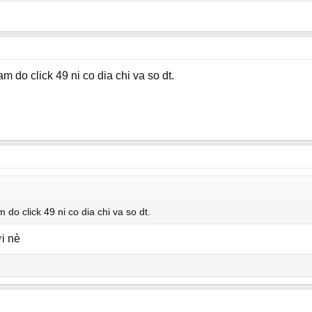
 do click 49 ni co dia chi va so dt.
do click 49 ni co dia chi va so dt.
i nè