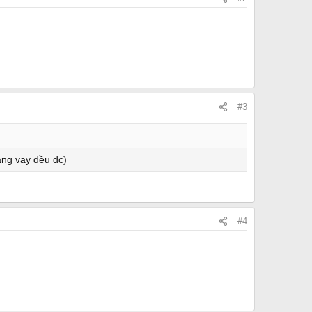
#3
ang vay đều đc)
#4