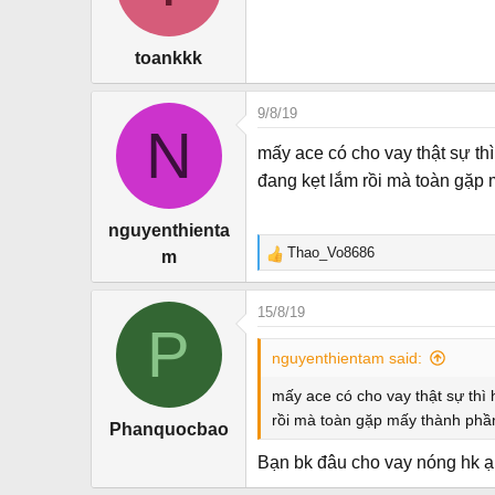
toankkk
9/8/19
N
mấy ace có cho vay thật sự thì
đang kẹt lắm rồi mà toàn gặp 
nguyenthienta
Thao_Vo8686
m
R
e
a
15/8/19
c
P
t
nguyenthientam said:
i
o
mấy ace có cho vay thật sự thì 
n
rồi mà toàn gặp mấy thành phần
Phanquocbao
s
:
Bạn bk đâu cho vay nóng hk ạ