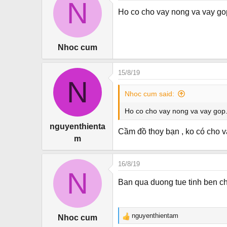
N
t
Ho co cho vay nong va vay gop
i
o
n
Nhoc cum
s
:
15/8/19
N
Nhoc cum said:
Ho co cho vay nong va vay gop.
nguyenthienta
Cầm đồ thoy bạn , ko có cho v
m
16/8/19
N
Ban qua duong tue tinh ben cho
nguyenthientam
Nhoc cum
R