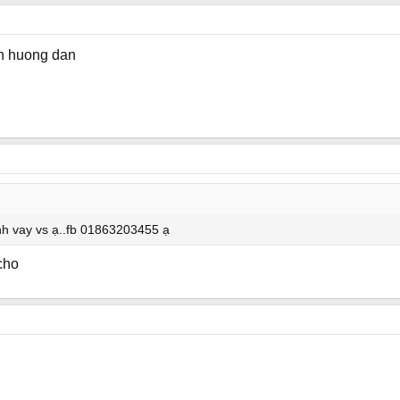
h huong dan
ình vay vs ạ..fb 01863203455 ạ
cho