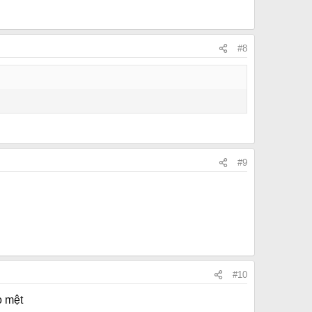
#8
#9
#10
o mệt