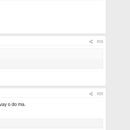
#19
#20
 vay o do ma.