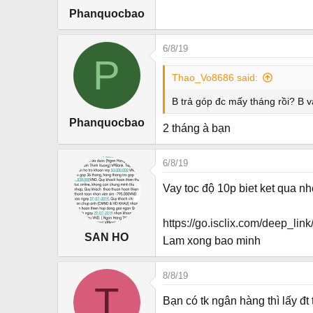
Phanquocbao
6/8/19
P
Thao_Vo8686 said:
B trả góp đc mấy tháng rồi? B v
Phanquocbao
2 tháng à bạn
6/8/19
Vay toc độ 10p biet ket qua n
https://go.isclix.com/deep_li
SAN HO
Lam xong bao minh
8/8/19
T
Bạn có tk ngân hàng thì lấy đt