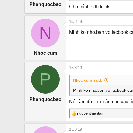
Phanquocbao
Cho mình sdt dc hk
15/8/19
N
Minh ko nho.ban vo facbook cam
Nhoc cum
15/8/19
P
Nhoc cum said:
Minh ko nho.ban vo facbook cam 
Phanquocbao
Nó cầm đồ chứ đâu cho vay lờ
nguyenthientam
R
e
a
15/8/19
c