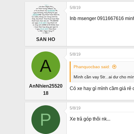
5/8/19
Inb msenger 0911667616 min
SAN HO
5/8/19
A
Phanquocbao said:
Mình cần vay 5tr...ai dư cho m
AnNhien25520
Có xe hay gì mình cầm giá rẻ 
18
5/8/19
P
Xe trả góp thôi nk...