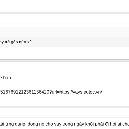
ay trả góp nữa k?
he ban
nk/5167691212361136420?url=https://vaysieutoc.vn/
 tải ứng dụng idong nó cho vay trong ngày khỏi phải đi hỏi ai ch