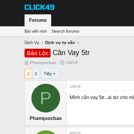
Forums
Bài viết mới
Search forums
Dịch Vụ
Dịch vụ tư vấn
Cần Vay 5tr
Bảo Lộc
T
N
Phanquocbao
1/8/19
h
g
1
2
Tiếp
r
à
e
y
1/8/19
a
g
P
d
ử
Mình cần vay 5tr...ai dư cho 
s
i
t
a
Phanquocbao
r
t
e
4/8/19