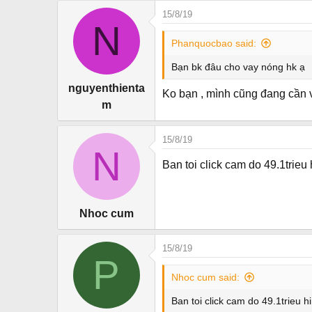
15/8/19
N
Phanquocbao said:
Bạn bk đâu cho vay nóng hk ạ
nguyenthienta
Ko bạn , mình cũng đang cần 
m
15/8/19
N
Ban toi click cam do 49.1trieu
Nhoc cum
15/8/19
P
Nhoc cum said:
Ban toi click cam do 49.1trieu 