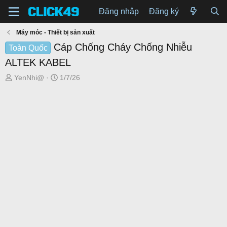
Đăng nhập
Đăng ký
Máy móc - Thiết bị sản xuất
Cáp Chống Cháy Chống Nhiễu
Toàn Quốc
ALTEK KABEL
T
N
YenNhi@
1/7/26
h
g
r
à
e
y
a
g
d
ử
s
i
t
a
r
t
e
r