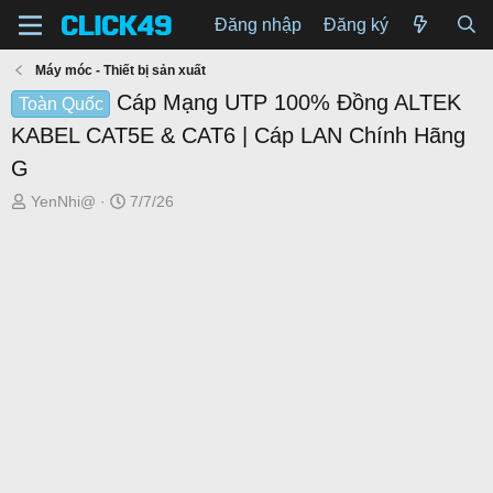
Đăng nhập
Đăng ký
Máy móc - Thiết bị sản xuất
Cáp Mạng UTP 100% Đồng ALTEK
Toàn Quốc
KABEL CAT5E & CAT6 | Cáp LAN Chính Hãng
G
T
N
YenNhi@
7/7/26
h
g
r
à
e
y
a
g
d
ử
s
i
t
a
r
t
e
r