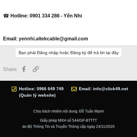
☎
Hotline:
0901 334 286 - Yến Nhi
Email:
yennhi.altekcable@gmail.com
Bạn phải Đăng nhập hoặc Đăng ký để trả lời tại đây
Facebook
Link
Share:
Hotline: 0966 649 749
Email:
info@click49.net
(Quản lý website)
Chịu trách nhiệm nội dung: Đỗ Tuấn Mạnh
Giấy phép MXH số 544/GP-BTTTT
do Bộ Thông Tin và Truyền Thông cấp ngày 24/11/2020