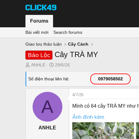
Forums
Bài viết mới
Search forums
Giao lưu thảo luận
Cây Cảnh
Cây TRÀ MY
Bảo Lộc
T
N
ANHLE
29/6/26
h
g
r
à
Số điện thoại liên hệ
0979058502
e
y
a
g
4/7/26
d
ử
A
s
i
Mình có 64 cây TRÀ MY như hì
t
a
Ảnh đính kèm
r
ANHLE
t
e