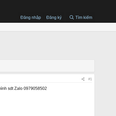
Đăng nhập
Đăng ký
Tìm kiếm
#1
 mình sdt Zalo 0979058502