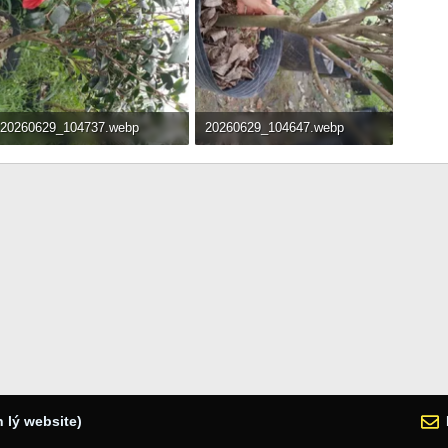
20260629_104737.webp
20260629_104647.webp
162.3 KB · Đọc: 74
117 KB · Đọc: 75
 lý website)