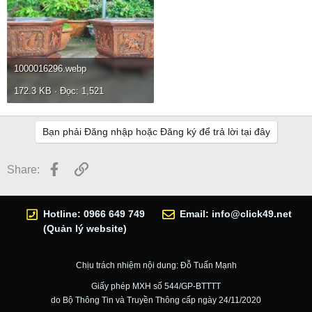
1000016296.webp
172.3 KB · Đọc: 1,521
Bạn phải Đăng nhập hoặc Đăng ký để trả lời tại đây
Facebook
Link
Share:
Hotline: 0966 649 749
Email:
info@click49.net
(Quản lý website)
Chịu trách nhiệm nội dung: Đỗ Tuấn Mạnh
Giấy phép MXH số 544/GP-BTTTT
do Bộ Thông Tin và Truyền Thông cấp ngày 24/11/2020