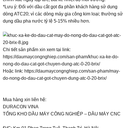
*Lưu ý: Đối với dầu cắt gọt đa phần khách hàng sử dụng
dòng ATC20; vì các dòng máy gia công kim loại; thường sử
dụng dầu pha nước tỷ lệ 5-15% nhiều hơn.
Chi tiết sản phẩm xin xem tại link:
https://daumaycongnghiep.com/san-pham/khuc-xa-ke-do-
nong-do-dau-cat-got-chuyen-dung-atc-0-20-brix/
Hoặc link:
https://daumaycongnghiep.com/san-pham/may-
do-nong-do-dau-cat-got-chuyen-dung-atc-0-20-brix/
Mua hàng xin liên hệ:
DURACON VINA
TỔNG KHO DẦU MÁY CÔNG NGHIỆP – DẦU MÁY CNC