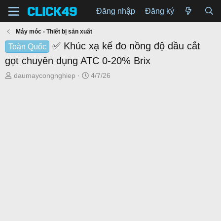
Đăng nhập
Đăng ký
Máy móc - Thiết bị sản xuất
✅ Khúc xạ kế đo nồng độ dầu cắt
Toàn Quốc
gọt chuyên dụng ATC 0-20% Brix
T
N
daumaycongnghiep
4/7/26
h
g
r
à
e
y
a
g
d
ử
s
i
t
a
r
t
e
r