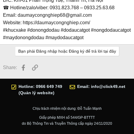
Đ/C: Km-01 Phan Trọng Tuệ, Thanh Trì, Hà Nội
☎ Hotline/zalo/viber: 0931.823.768 – 0933.25.63.68
Email:
daumaycongnghiep68@gmail.com
Website:
https://daumaycongnghiep.com/
#khucxake #donongdodau #dodaucatgot #nongdodaucatgot
#maydonongdodau #maydodaucatgot
Bạn phải Đăng nhập hoặc Đăng ký để trả lời tại đây
Facebook
Link
Share:
Hotline: 0966 649 749
Email:
info@click49.net
(Quản lý website)
Chịu trách nhiệm nội dung: Đỗ Tuấn Mạnh
Giấy phép MXH số 544/GP-BTTTT
do Bộ Thông Tin và Truyền Thông cấp ngày 24/11/2020