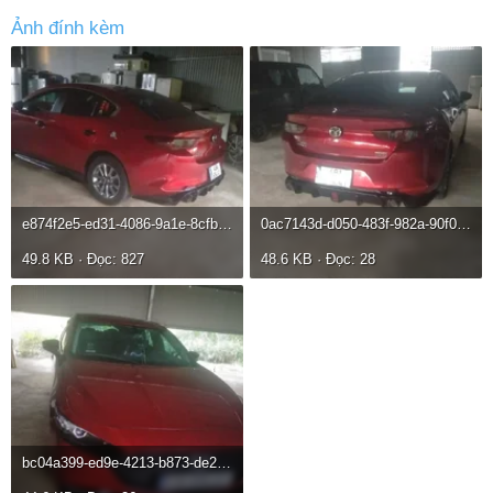
Ảnh đính kèm
e874f2e5-ed31-4086-9a1e-8cfbe59c010c.webp
0ac7143d-d050-483f-982a-90f0142ee7af.webp
49.8 KB · Đọc: 827
48.6 KB · Đọc: 28
bc04a399-ed9e-4213-b873-de249a9b56b5.webp