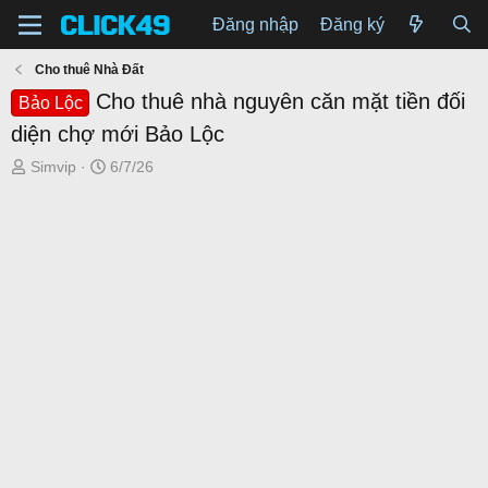
Đăng nhập
Đăng ký
Cho thuê Nhà Đất
Cho thuê nhà nguyên căn mặt tiền đối
Bảo Lộc
diện chợ mới Bảo Lộc
T
N
Simvip
6/7/26
h
g
r
à
e
y
a
g
d
ử
s
i
t
a
r
t
e
r