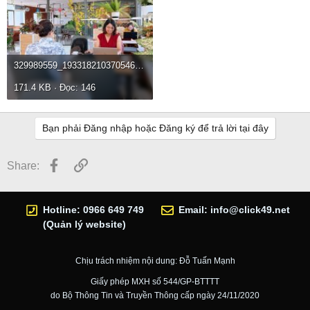
329989559_1933182103705460_2385577407811577637_n.jpg
171.4 KB · Đọc: 146
Bạn phải Đăng nhập hoặc Đăng ký để trả lời tại đây
Facebook
Link
Share:
Hotline: 0966 649 749
Email:
info@click49.net
(Quản lý website)
Chịu trách nhiệm nội dung: Đỗ Tuấn Mạnh
Giấy phép MXH số 544/GP-BTTTT
do Bộ Thông Tin và Truyền Thông cấp ngày 24/11/2020