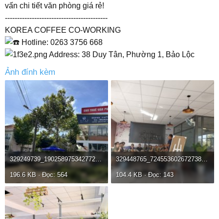
vấn chi tiết văn phòng giá rẻ!
------------------------------------------
KOREA COFFEE CO-WORKING
Hotline: 0263 3756 668
Address: 38 Duy Tân, Phường 1, Bảo Lộc
Ảnh đính kèm
329249739_1902589753427723_6310321606150655024_n.jpg
329448765_724553602672738_871896422088306797_n.jpg
196.6 KB · Đọc: 564
104.4 KB · Đọc: 143