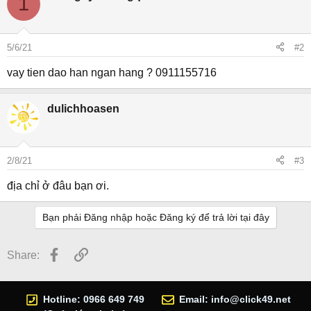
1
5/6/21
#2
vay tien dao han ngan hang ? 0911155716
dulichhoasen
2/8/21
#3
địa chỉ ở đâu bạn ơi.
Bạn phải Đăng nhập hoặc Đăng ký để trả lời tại đây
Facebook
Link
Share:
Hotline: 0966 649 749
Email:
info@click49.net