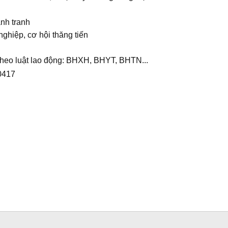
ạnh tranh
nghiệp, cơ hội thăng tiến
 theo luật lao động: BHXH, BHYT, BHTN...
0417
g