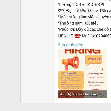
r
*Lương: LCB + LKD + KPI
$$$: Đạt chỉ tiêu 13tr -> 16tr c
* Môi trường làm việc chuyên 
*Thưởng năm: XX triệu
*Phúc lợi: Đầy đủ các chế độ
LIÊN HỆ
: Mr Đức 079480
Ảnh đính kèm
duc.nh@vpphongha.com.vn
(3).pn
1.1 MB · Đọc: 174