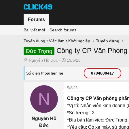
Forums
Bài viết mới
Search forums
Tuyển dụng • Việc làm • Khởi nghiệp
Tuyển dụng
Công ty CP Văn Phòng
Đức Trọng
T
N
Nguyễn Hồ Đức
19/6/25
h
g
r
à
Số điện thoại liên hệ
0794800417
e
y
a
g
5/8/25
d
ử
N
s
i
Công ty CP Văn phòng phẩ
t
*Vị trí: Nhân viên kinh doanh 
a
*Số lượng : 2
r
Nguyễn Hồ
*Địa bàn làm việc: Đức Trọng,
t
Đức
e
*Yêu cầu: Có xe máy, sử dụng 