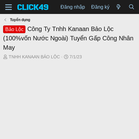
Đăng nhập
Đăng ký
Tuyển dụng
Công Ty Tnhh Kanaan Bảo Lộc
Bảo Lộc
(100%vốn Nước Ngoài) Tuyển Gấp Công Nhân
May
T
N
TNHH KANAAN BẢO LỘC
7/1/23
h
g
r
à
e
y
a
g
d
ử
s
i
t
a
r
t
e
r