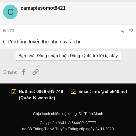
camaplasomot8421
C
6/9/23
#2
CTY không tuyển thợ phụ nữa à chị
Bạn phải Đăng nhập hoặc Đăng ký để trả lời tại đây
Facebook
Link
Share:
Hotline: 0966 649 749
Email:
info@click49.net
(Quản lý website)
Chịu trách nhiệm nội dung: Đỗ Tuấn Mạnh
Giấy phép MXH số 544/GP-BTTTT
do Bộ Thông Tin và Truyền Thông cấp ngày 24/11/2020