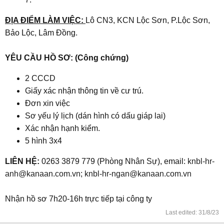
ĐỊA ĐIỂM LÀM VIỆC:
Lô CN3, KCN Lộc Sơn, P.Lộc Sơn,
Bảo Lộc, Lâm Đồng.
YÊU CẦU HỒ SƠ: (Công chứng)
2 CCCD
Giấy xác nhận thông tin về cư trú.
Đơn xin việc
Sơ yếu lý lịch (dán hình có dấu giáp lai)
Xác nhận hạnh kiểm.
5 hình 3x4
LIÊN HỆ:
0263 3879 779 (Phòng Nhân Sự), email:
knbl-hr-
anh@kanaan.com.vn
;
knbl-hr-ngan@kanaan.com.vn
Nhận hồ sơ 7h20-16h trực tiếp tại công ty
Last edited:
31/8/23