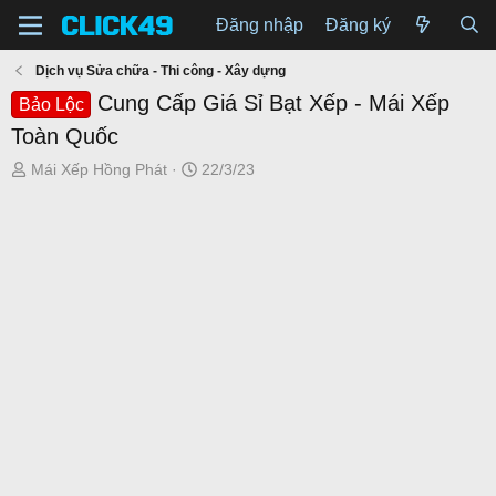
Đăng nhập
Đăng ký
Dịch vụ Sửa chữa - Thi công - Xây dựng
Cung Cấp Giá Sỉ Bạt Xếp - Mái Xếp
Bảo Lộc
Toàn Quốc
T
N
Mái Xếp Hồng Phát
22/3/23
h
g
r
à
e
y
a
g
d
ử
s
i
t
a
r
t
e
r