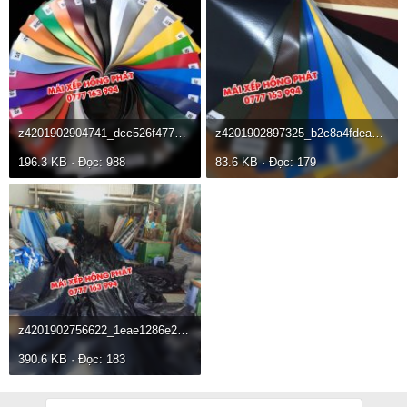
z4201902904741_dcc526f477c06d899290c172b178dbb8.jpg
z4201902897325_b2c8a4fdeaa495f0d6a37f8cffdc647f.jpg
196.3 KB · Đọc: 988
83.6 KB · Đọc: 179
z4201902756622_1eae1286e269c777462ea8c23af9506b.jpg
390.6 KB · Đọc: 183