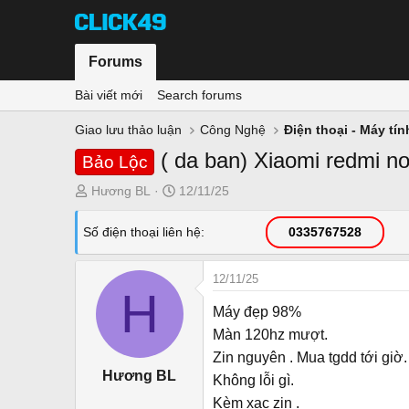
Forums
Bài viết mới
Search forums
Giao lưu thảo luận
Công Nghệ
Điện thoại - Máy tí
( da ban) Xiaomi redmi no
Bảo Lộc
T
N
Hương BL
12/11/25
h
g
r
à
Số điện thoại liên hệ
0335767528
e
y
a
g
12/11/25
d
ử
H
s
i
Máy đẹp 98%
t
Màn 120hz mượt.
a
Zin nguyên . Mua tgdd tới giờ.
r
Hương BL
Không lỗi gì.
t
e
Kèm xạc zin .