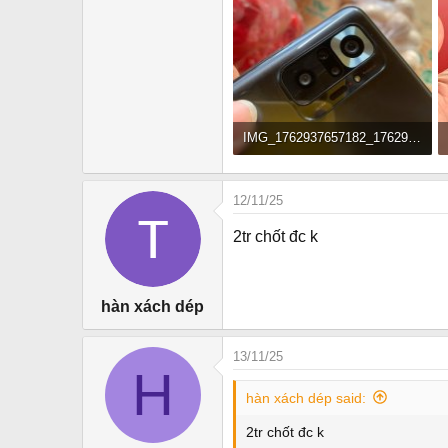
IMG_1762937657182_1762940325331.jpg
93.4 KB · Đọc: 86
12/11/25
2tr chốt đc k
hàn xách dép
13/11/25
H
hàn xách dép said:
2tr chốt đc k