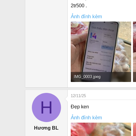
r
2tr500 .
Ảnh đính kèm
IMG_0003.jpeg
163.9 KB · Đọc: 371
12/11/25
H
Đẹp ken
Ảnh đính kèm
Hương BL