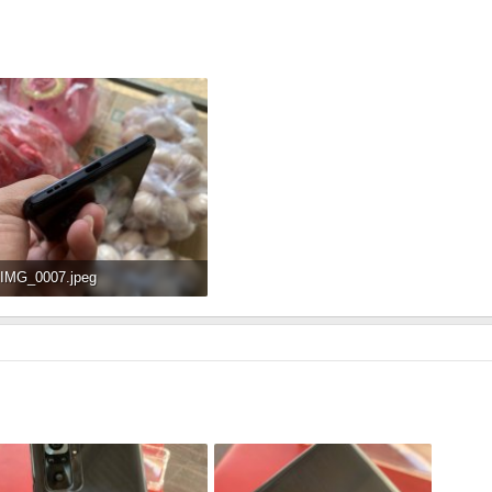
IMG_0007.jpeg
133.2 KB · Đọc: 102