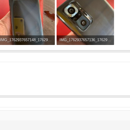
IMG_1762937657148_1762940324882.jpg
IMG_1762937657136_1762940324724.jpg
110 KB · Đọc: 83
102.4 KB · Đọc: 136