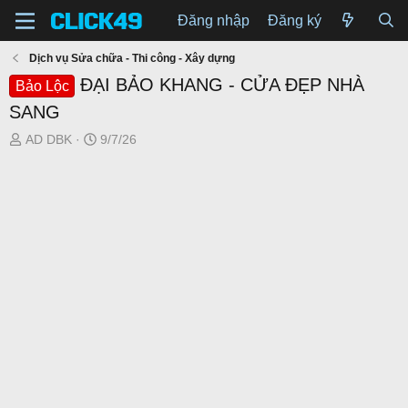
Đăng nhập
Đăng ký
Dịch vụ Sửa chữa - Thi công - Xây dựng
ĐẠI BẢO KHANG - CỬA ĐẸP NHÀ
Bảo Lộc
SANG
T
N
AD DBK
9/7/26
h
g
r
à
e
y
a
g
d
ử
s
i
t
a
r
t
e
r