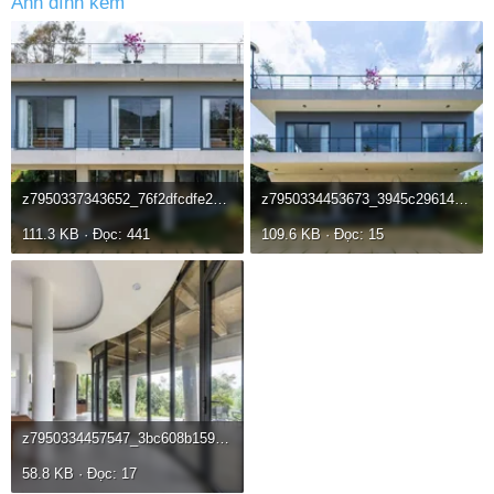
Ảnh đính kèm
z7950337343652_76f2dfcdfe2628b135c962a17f0aebcf.webp
z7950334453673_3945c296145bf053841f42c70913aa8c.webp
111.3 KB · Đọc: 441
109.6 KB · Đọc: 15
z7950334457547_3bc608b1598d1c2467baecf8d3f3d9a7.webp
58.8 KB · Đọc: 17