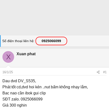
Số điện thoại liên hệ
0925066099
Xuan phat
X
16/1/25
#1
Dau dvd DV_S535,
Phát tốt cd,dvd hoi kén ..nut bấm không nhạy lắm,
Bac nao cần ibok gui clip
SĐT zalo. 0925066099
Giá 300 nghin