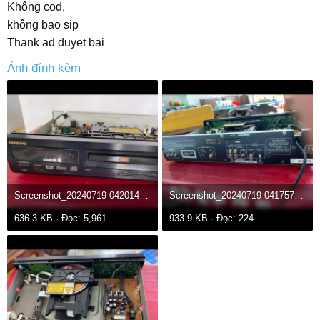
Không cod,
không bao sip
Thank ad duyet bai
Ảnh đính kèm
Screenshot_20240719-042014.png
Screenshot_20240719-041757.png
636.3 KB · Đọc: 5,961
933.9 KB · Đọc: 224