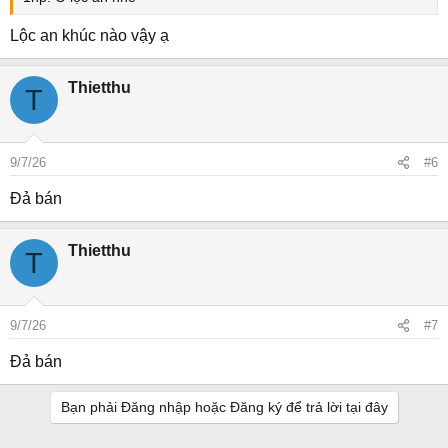
Lộc an khúc nào vậy ạ
Thietthu
T
9/7/26
#6
Đả bán
Thietthu
T
9/7/26
#7
Đả bán
Bạn phải Đăng nhập hoặc Đăng ký để trả lời tại đây