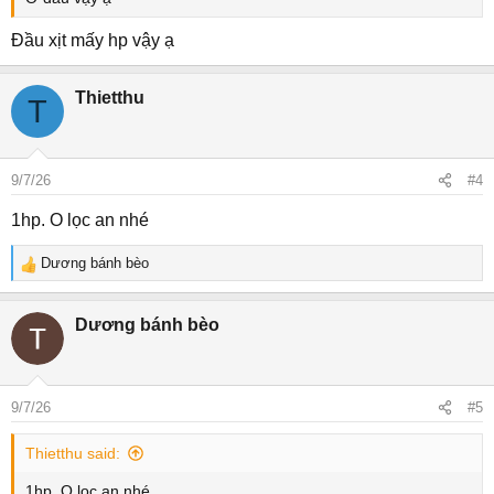
Đầu xịt mấy hp vậy ạ
Thietthu
T
9/7/26
#4
1hp. O lọc an nhé
Dương bánh bèo
R
e
a
Dương bánh bèo
c
t
i
o
9/7/26
#5
n
s
Thietthu said:
:
1hp. O lọc an nhé