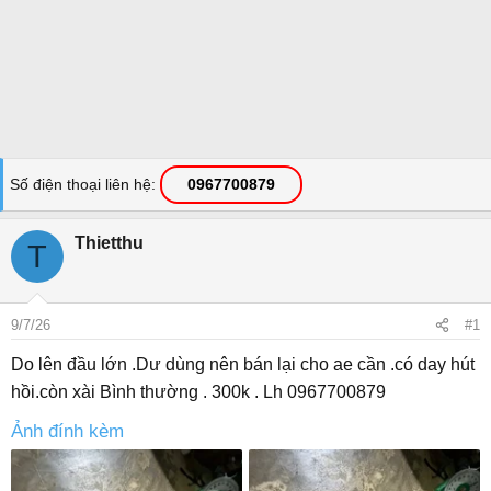
Số điện thoại liên hệ
0967700879
Thietthu
T
9/7/26
#1
Do lên đầu lớn .Dư dùng nên bán lại cho ae cần .có day hút
hồi.còn xài Bình thường . 300k . Lh 0967700879
Ảnh đính kèm