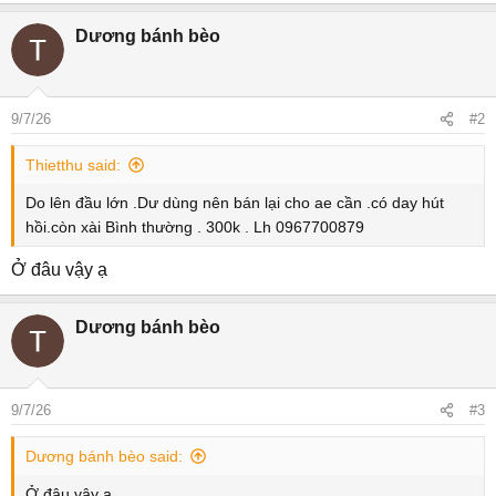
e
a
Dương bánh bèo
c
t
i
o
9/7/26
#2
n
s
Thietthu said:
:
Do lên đầu lớn .Dư dùng nên bán lại cho ae cần .có day hút
hồi.còn xài Bình thường . 300k . Lh 0967700879
Ở đâu vậy ạ
Dương bánh bèo
9/7/26
#3
Dương bánh bèo said:
Ở đâu vậy ạ