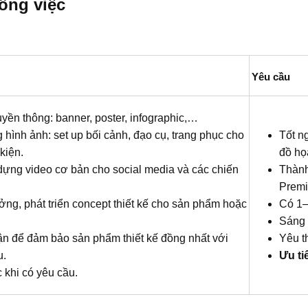
ông việc​
Yêu cầu
uyền thông: banner, poster, infographic,…
 hình ảnh: set up bối cảnh, đạo cụ, trang phục cho
Tốt n
kiện.
đồ họ
dựng video cơ bản cho social media và các chiến
Thành
Premi
ng, phát triển concept thiết kế cho sản phẩm hoặc
Có 1–
Sáng 
ận để đảm bảo sản phẩm thiết kế đồng nhất với
Yêu t
u.
Ưu ti
 khi có yêu cầu.