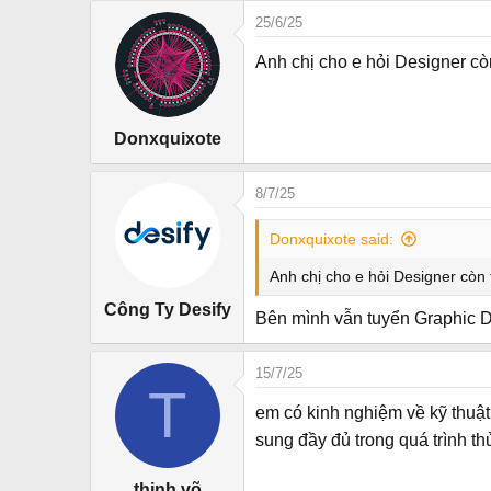
25/6/25
Anh chị cho e hỏi Designer cò
Donxquixote
8/7/25
Donxquixote said:
Anh chị cho e hỏi Designer còn
Công Ty Desify
Bên mình vẫn tuyển Graphic D
15/7/25
T
em có kinh nghiệm về kỹ thuật
sung đầy đủ trong quá trình th
thịnh võ