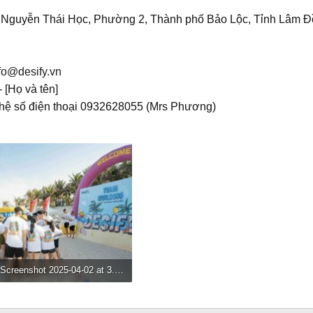
 2 Nguyễn Thái Học, Phường 2, Thành phố Bảo Lộc, Tỉnh Lâm 
fo@desify.vn
- [Họ và tên]
n hệ số điện thoại 0932628055 (Mrs Phương)
Screenshot 2025-04-02 at 3.17.50 PM.jpg
122.9 KB · Đọc: 224