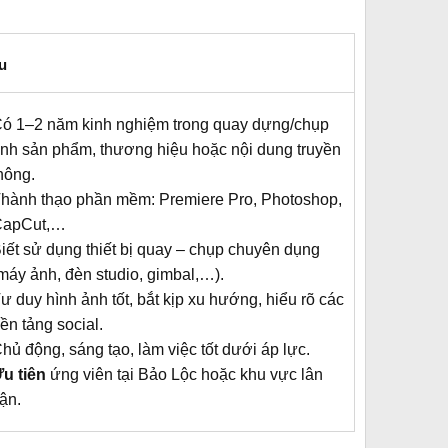
u
ó 1–2 năm kinh nghiệm trong quay dựng/chụp
nh sản phẩm, thương hiệu hoặc nội dung truyền
hông.
hành thạo phần mềm: Premiere Pro, Photoshop,
CapCut,…
iết sử dụng thiết bị quay – chụp chuyên dụng
máy ảnh, đèn studio, gimbal,…).
ư duy hình ảnh tốt, bắt kịp xu hướng, hiểu rõ các
ền tảng social.
hủ động, sáng tạo, làm việc tốt dưới áp lực.
u tiên
ứng viên tại Bảo Lộc hoặc khu vực lân
ận.