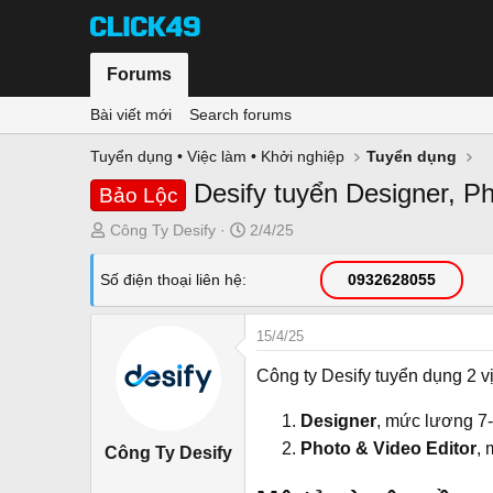
Forums
Bài viết mới
Search forums
Tuyển dụng • Việc làm • Khởi nghiệp
Tuyển dụng
Desify tuyển Designer, Ph
Bảo Lộc
T
N
Công Ty Desify
2/4/25
h
g
r
à
Số điện thoại liên hệ
0932628055
e
y
a
g
15/4/25
d
ử
s
i
Công ty Desify tuyển dụng 2 vị 
t
a
Designer
, mức lương 7-
r
Photo & Video Editor
, 
Công Ty Desify
t
e