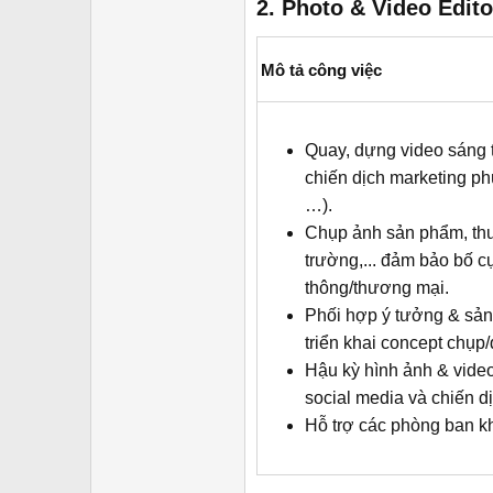
2.
Photo & Video Edito
Mô tả công việc
Quay, dựng video sáng 
chiến dịch marketing ph
…).
Chụp ảnh sản phẩm, thươ
trường,... đảm bảo bố c
thông/thương mại.
Phối hợp ý tưởng & sản
triển khai concept chụ
Hậu kỳ hình ảnh & vide
social media và chiến d
Hỗ trợ các phòng ban kh