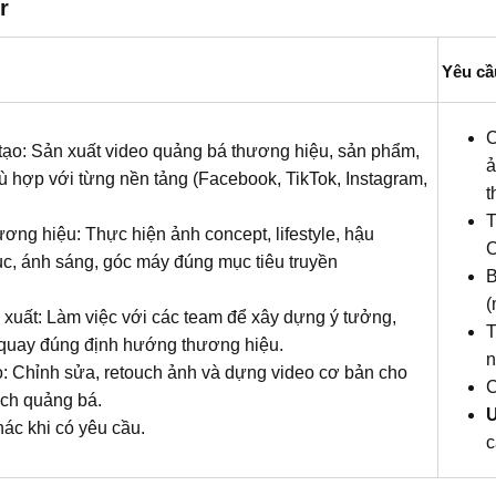
r
Yêu cầ
C
tạo: Sản xuất video quảng bá thương hiệu, sản phẩm,
ả
ù hợp với từng nền tảng (Facebook, TikTok, Instagram,
t
T
ng hiệu: Thực hiện ảnh concept, lifestyle, hậu
ục, ánh sáng, góc máy đúng mục tiêu truyền
B
(
 xuất: Làm việc với các team để xây dựng ý tưởng,
T
p/quay đúng định hướng thương hiệu.
n
o: Chỉnh sửa, retouch ảnh và dựng video cơ bản cho
C
ịch quảng bá.
Ư
ác khi có yêu cầu.
c