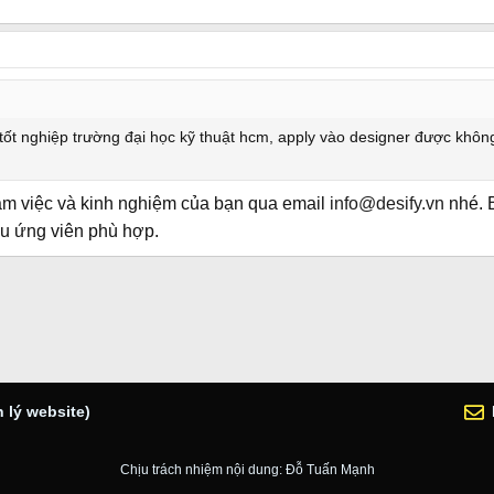
 tốt nghiệp trường đại học kỹ thuật hcm, apply vào designer được khô
làm việc và kinh nghiệm của bạn qua email
info@desify.vn
nhé. B
u ứng viên phù hợp.
 lý website)
Chịu trách nhiệm nội dung: Đỗ Tuấn Mạnh