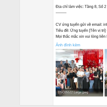
Địa chỉ làm việc: Tầng 8, Số
---------
CV ứng tuyển gửi về email:
in
Tiêu đề: Ứng tuyển [Tên vị trí] 
Mọi thắc mắc xin vui lòng liê
Ảnh đính kèm
DSC05522 Large.jpeg
139.3 KB · Đọc: 528