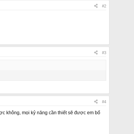
#2
#3
#4
ược không, mọi kỷ năng cần thiết sẽ được em bổ