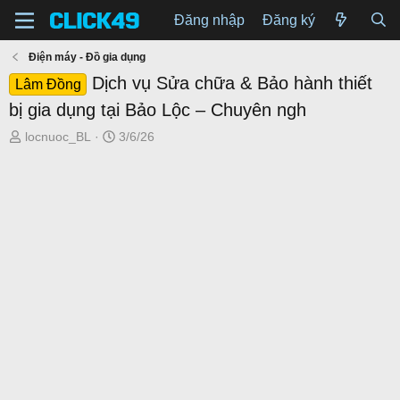
Đăng nhập
Đăng ký
Điện máy - Đồ gia dụng
Dịch vụ Sửa chữa & Bảo hành thiết
Lâm Đồng
bị gia dụng tại Bảo Lộc – Chuyên ngh
T
N
locnuoc_BL
3/6/26
h
g
r
à
e
y
a
g
d
ử
s
i
t
a
r
t
e
r