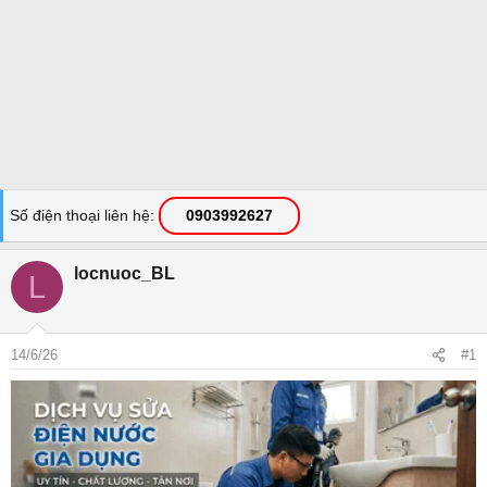
Số điện thoại liên hệ
0903992627
locnuoc_BL
L
14/6/26
#1