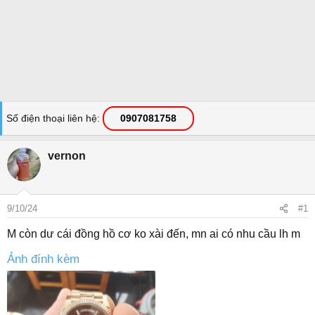
Số điện thoại liên hệ
0907081758
vernon
9/10/24
#1
M còn dư cái đồng hồ cơ ko xài đến, mn ai có nhu cầu lh m
Ảnh đính kèm