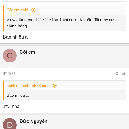
Còi em said:
View attachment 1184161
ké 1 cái seiko 5 quân đội máy cơ
chính hãng
Bao nhiêu ạ
Còi em
C
9/11/24
#6
chithienlocthanh88 said:
Bao nhiêu ạ
1tr3 nha
Đức Nguyễn
Đ