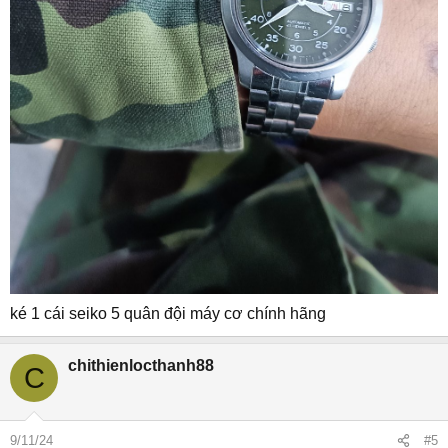
ké 1 cái seiko 5 quân đội máy cơ chính hãng
chithienlocthanh88
C
9/11/24
#5