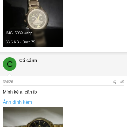
IMG_5039.webp
33.6 KB · Đọc: 75
Cá cảnh
C
3/4/26
#9
Mình ké ai cần ib
Ảnh đính kèm