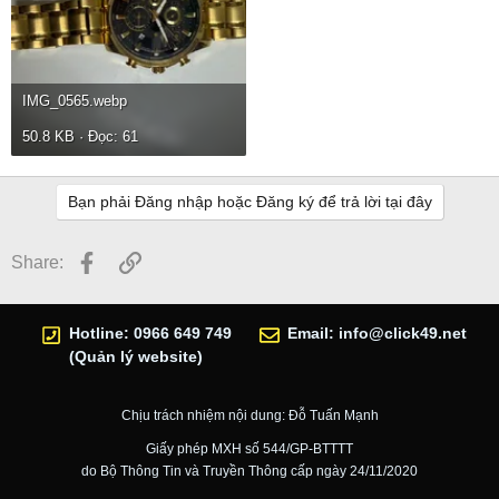
IMG_0565.webp
50.8 KB · Đọc: 61
Bạn phải Đăng nhập hoặc Đăng ký để trả lời tại đây
Facebook
Link
Share:
Hotline: 0966 649 749
Email:
info@click49.net
(Quản lý website)
Chịu trách nhiệm nội dung: Đỗ Tuấn Mạnh
Giấy phép MXH số 544/GP-BTTTT
do Bộ Thông Tin và Truyền Thông cấp ngày 24/11/2020