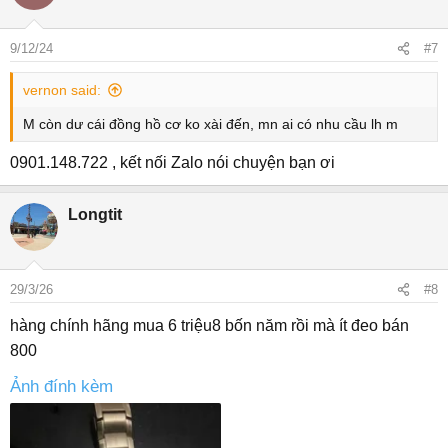
9/12/24
#7
vernon said:
M còn dư cái đồng hồ cơ ko xài đến, mn ai có nhu cầu lh m
0901.148.722 , kết nối Zalo nói chuyện bạn ơi
Longtit
29/3/26
#8
hàng chính hãng mua 6 triệu8 bốn năm rồi mà ít đeo bán
800
Ảnh đính kèm