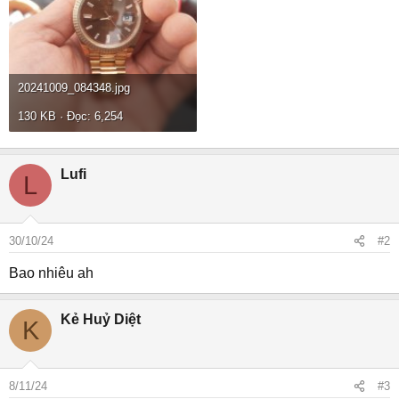
20241009_084348.jpg
130 KB · Đọc: 6,254
Lufi
L
30/10/24
#2
Bao nhiêu ah
Kẻ Huỷ Diệt
K
8/11/24
#3