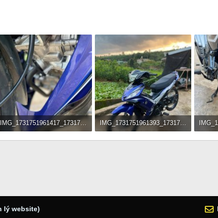
IMG_1731751961417_1731752720935.jpg
IMG_1731751961393_1731752719722.jpg
175.2 KB · Đọc: 208
255.7 KB · Đọc: 251
241.2 
 lý website)