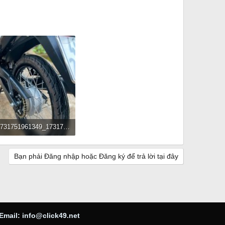
IMG_1731751961349_1731752717051.jpg
KB · Đọc: 207
Bạn phải Đăng nhập hoặc Đăng ký để trả lời tại đây
Email:
info@click49.net