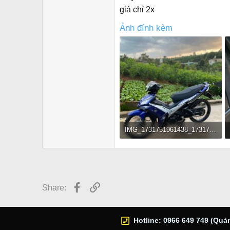
r
giá chỉ 2x
Ảnh đính kèm
IMG_1731751961438_1731752721790.jpg
250.4 KB · Đọc: 2,862
Facebook
Link
Share:
Hotline: 0966 649 749 (Quản