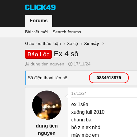
Forums
Bài viết mới
Search forums
Giao lưu thảo luận
Xe cộ
Xe máy
Ex 4 số
Bảo Lộc
T
N
dung tien nguyen
17/11/24
h
g
r
à
Số điện thoại liên hệ
0834918879
e
y
a
g
17/11/24
d
ử
s
i
ex 1s9a
t
xuông full 2010
a
chạng ba
r
dung tien
bô zin ex nhỏ
t
nguyen
e
máy móc êm