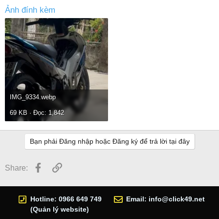
Ảnh đính kèm
IMG_9334.webp
69 KB · Đọc: 1,842
Bạn phải Đăng nhập hoặc Đăng ký để trả lời tại đây
Facebook
Link
Share:
Hotline: 0966 649 749
Email:
info@click49.net
(Quản lý website)