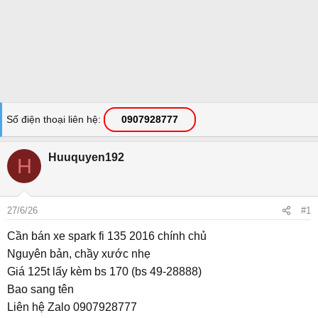
Số điện thoại liên hệ
0907928777
Huuquyen192
H
27/6/26
#1
Cần bán xe spark fi 135 2016 chính chủ
Nguyên bản, chầy xước nhẹ
Giá 125t lấy kèm bs 170 (bs 49-28888)
Bao sang tên
Liên hệ Zalo 0907928777