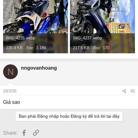
IMG_4235.webp
IMG_4237.webp
235.9 KB · Đọc: 3,189
217.5 KB · Đọc: 170
nngovanhoang
N
18/3/26
#2
Giá sao
Bạn phải Đăng nhập hoặc Đăng ký để trả lời tại đây
Facebook
Link
Share: