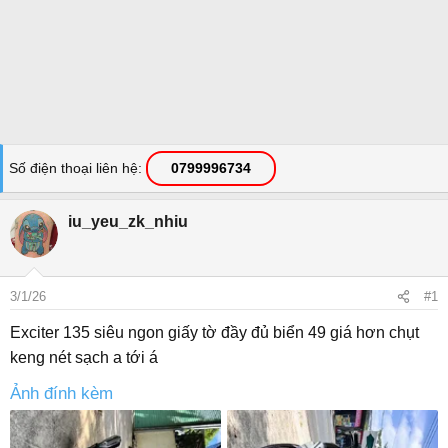
Số điện thoại liên hệ
0799996734
iu_yeu_zk_nhiu
3/1/26
#1
Exciter 135 siêu ngon giấy tờ đầy đủ biển 49 giá hơn chụt
keng nét sạch a tới á
Ảnh đính kèm