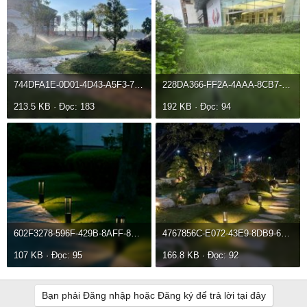
744DFA1E-0D01-4D43-A5F3-79C60C178907.jpeg
228DA366-FF2A-4AAA-8CB7-4DF984FCB529.jpeg
213.5 KB · Đọc: 183
192 KB · Đọc: 94
602F3278-596F-429B-8AFF-8BB40AFEBFA3.jpeg
4767856C-E072-43E9-8DB9-685B484A349C.jpeg
107 KB · Đọc: 95
166.8 KB · Đọc: 92
Bạn phải Đăng nhập hoặc Đăng ký để trả lời tại đây