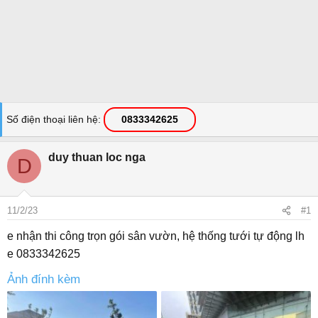
Số điện thoại liên hệ
0833342625
duy thuan loc nga
D
11/2/23
#1
e nhận thi công trọn gói sân vườn, hệ thống tưới tự động lh
e 0833342625
Ảnh đính kèm