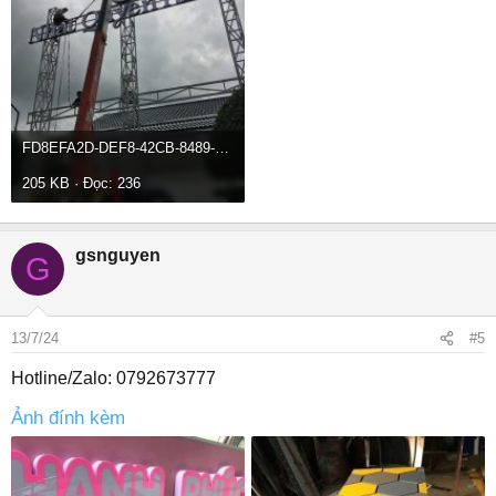
FD8EFA2D-DEF8-42CB-8489-698AFC5A5D4C.jpeg
205 KB · Đọc: 236
gsnguyen
G
13/7/24
#5
Hotline/Zalo: 0792673777
Ảnh đính kèm