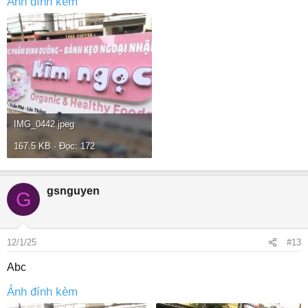
Ảnh đính kèm
IMG_0442.jpeg
167.5 KB · Đọc: 172
gsnguyen
G
12/1/25
#13
Abc
Ảnh đính kèm