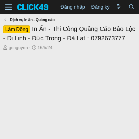
Đăng nhập
Đăng ký
Dịch vụ In ấn - Quảng cáo
In Ấn - Thi Công Quảng Cáo Bảo Lộc
Lâm Đồng
- Di Linh - Đức Trọng - Đà Lạt : 0792673777
T
N
gsnguyen
16/5/24
h
g
r
à
e
y
a
g
d
ử
s
i
t
a
r
t
e
r