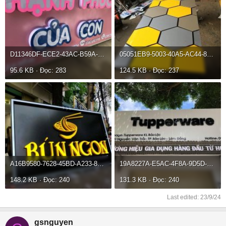
D11346DF-ECE2-43AC-B59A-12495FA8505A.jpeg
05051EB9-5003-40A5-AC44-806E28CBF54A.jpeg
95.6 KB · Đọc: 283
124.5 KB · Đọc: 237
A16B9580-7628-45BD-A233-8EF6DBEBB44A.jpeg
19A8227A-E5AC-4F8A-9D5D-6BB57AFD2CB2.jpeg
148.2 KB · Đọc: 240
131.3 KB · Đọc: 240
Last edited:
23/9/24
gsnguyen