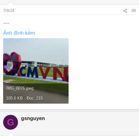
7/9/24
#8
….
Ảnh đính kèm
IMG_0076.jpeg
105.6 KB · Đọc: 215
gsnguyen
G