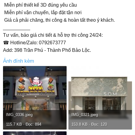
️ Miễn phí thiết kế 3D đúng yêu cầu
️ Miễn phí vận chuyển, lắp đặt tận nơi
️ Giá cả phải chăng, thi công & hoàn tất theo ý khách.
__________
Tư vấn, báo giá chi tiết & hỗ trợ thi công 24/24:
☎ Hotline/Zalo: 0792673777
Add: 398 Trần Phú - Thành Phố Bảo Lộc.
Ảnh đính kèm
IMG_0336.jpeg
IMG_0321.jpeg
115.7 KB · Đọc: 894
153.8 KB · Đọc: 120