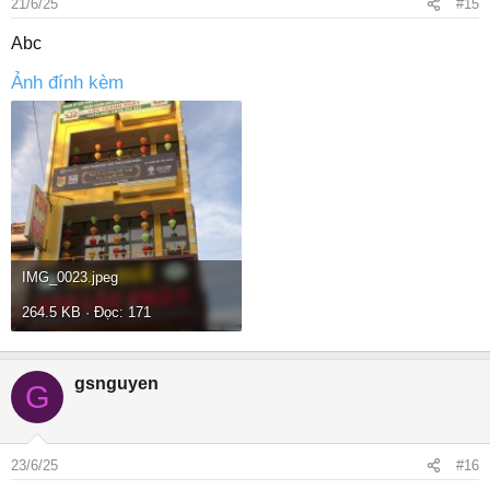
21/6/25
#15
Abc
Ảnh đính kèm
IMG_0023.jpeg
264.5 KB · Đọc: 171
gsnguyen
G
23/6/25
#16