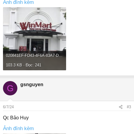
Ảnh đính kèm
020841EF-FD43-4F6A-83A7-D3CA55774B07.jpeg
103.3 KB · Đọc: 241
gsnguyen
G
6/7/24
#3
Qc Bảo Huy
Ảnh đính kèm