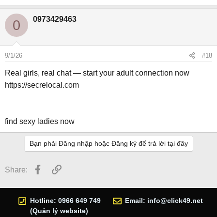
0973429463
0
9/1/26
#18
Real girls, real chat — start your adult connection now
https://secrelocal.com
find sexy ladies now
Bạn phải Đăng nhập hoặc Đăng ký để trả lời tại đây
Facebook
Link
Share:
Hotline: 0966 649 749
Email:
info@click49.net
(Quản lý website)