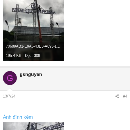
70689AB1-E9A6-43E3-A693-1C7F3A94FE07.jpeg
195.4 KB · Đọc: 308
gsnguyen
G
13/7/24
#4
..
Ảnh đính kèm