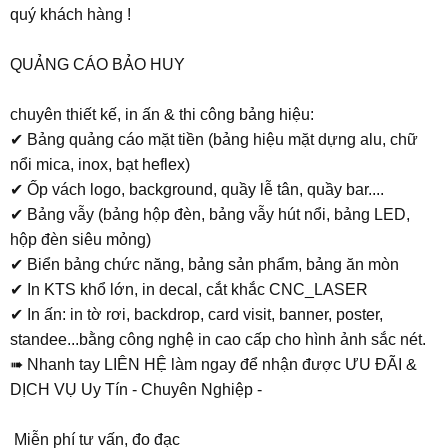
quý khách hàng !
QUẢNG CÁO BẢO HUY
chuyên thiết kế, in ấn & thi công bảng hiệu:
✔ Bảng quảng cáo mặt tiền (bảng hiệu mặt dựng alu, chữ
nổi mica, inox, bạt heflex)
✔ Ốp vách logo, background, quầy lễ tân, quầy bar....
✔ Bảng vẫy (bảng hộp đèn, bảng vẫy hút nổi, bảng LED,
hộp đèn siêu mỏng)
✔ Biển bảng chức năng, bảng sản phẩm, bảng ăn mòn
✔ In KTS khổ lớn, in decal, cắt khắc CNC_LASER
✔ In ấn: in tờ rơi, backdrop, card visit, banner, poster,
standee...bằng công nghệ in cao cấp cho hình ảnh sắc nét.
➠ Nhanh tay LIÊN HỆ làm ngay để nhận được ƯU ĐÃI &
DỊCH VỤ Uy Tín - Chuyên Nghiệp -
️ Miễn phí tư vấn, đo đạc