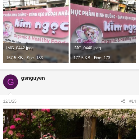
IMG_0442.jpeg
IMG_0440.jpeg
167.5 KB · Đọc: 183
177.5 KB · Đọc: 173
gsnguyen
G
12/1/25
#14