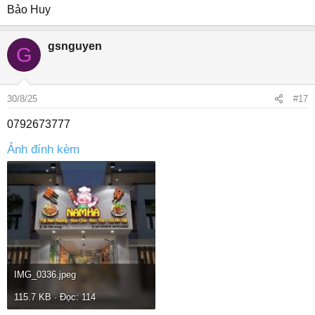
Bảo Huy
gsnguyen
G
30/8/25
#17
0792673777
Ảnh đính kèm
IMG_0336.jpeg
115.7 KB · Đọc: 114