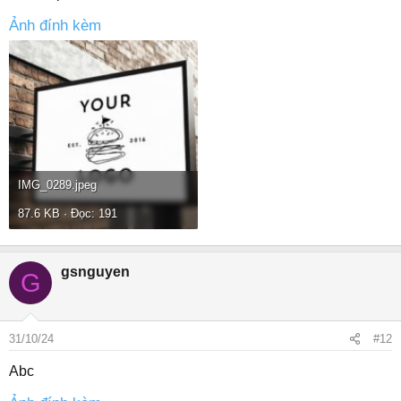
Ảnh đính kèm
IMG_0289.jpeg
87.6 KB · Đọc: 191
gsnguyen
G
31/10/24
#12
Abc