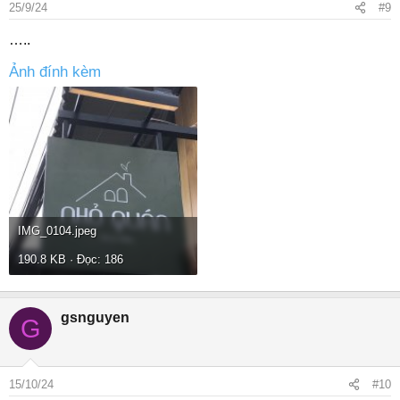
25/9/24
#9
…..
Ảnh đính kèm
IMG_0104.jpeg
190.8 KB · Đọc: 186
gsnguyen
G
15/10/24
#10