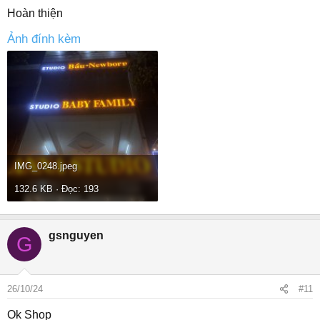
Hoàn thiện
Ảnh đính kèm
IMG_0248.jpeg
132.6 KB · Đọc: 193
gsnguyen
G
26/10/24
#11
Ok Shop