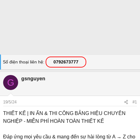
Số điện thoại liên hệ
0792673777
gsnguyen
G
19/5/24
#1
THIẾT KẾ | IN ẤN & THI CÔNG BẢNG HIỆU CHUYÊN
NGHIỆP - MIỄN PHÍ HOÀN TOÀN THIẾT KẾ
Đáp ứng mọi yêu cầu & mang đến sự hài lòng từ A → Z cho