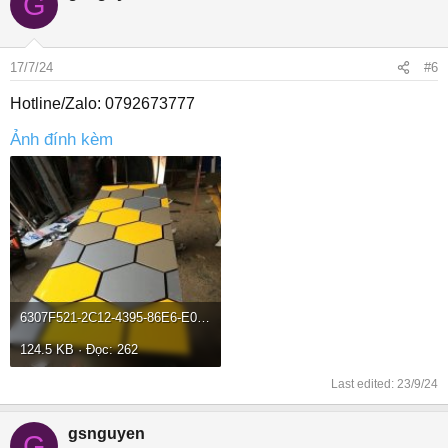
G
17/7/24
#6
Hotline/Zalo: 0792673777
Ảnh đính kèm
6307F521-2C12-4395-86E6-E0CC547D57C9.jpeg
124.5 KB · Đọc: 262
Last edited:
23/9/24
gsnguyen
G