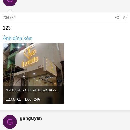
23/8/24
#7
123
Ảnh đính kèm
45F0324F-3C6C-4DE5-BDA2-55B59CBD8F91.jpeg
120.5 KB · Đọc: 246
gsnguyen
G