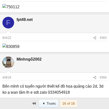
fpt49.net
F
8/4/22
#303
Minhngố2002
4/9/24
#304
Bên mình có tuyển người thiết kế đồ họa quảng cáo 2d, 3d
ko ạ wan tâm lh e sdt zalo 0334054918
First
Trước
16 of 16