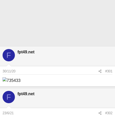
fpt49.net
F
30/11/20
#301
fpt49.net
F
23/6/21
#302