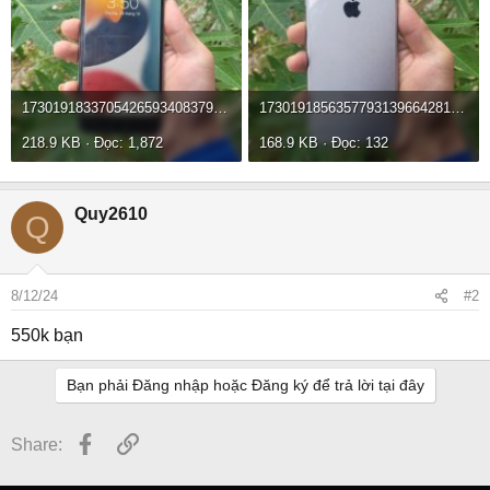
17301918337054265934083792423981.jpg
17301918563577931396642819021006.jpg
218.9 KB · Đọc: 1,872
168.9 KB · Đọc: 132
Quy2610
Q
8/12/24
#2
550k bạn
Bạn phải Đăng nhập hoặc Đăng ký để trả lời tại đây
Facebook
Link
Share: