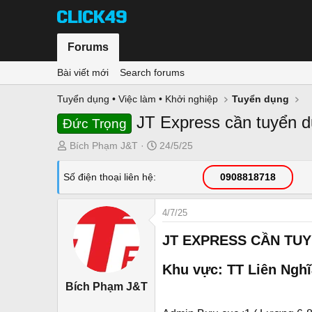
Forums
Bài viết mới
Search forums
Tuyển dụng • Việc làm • Khởi nghiệp
Tuyển dụng
JT Express cần tuyển 
Đức Trọng
T
N
Bích Phạm J&T
24/5/25
h
g
r
à
Số điện thoại liên hệ
0908818718
e
y
a
g
4/7/25
d
ử
s
i
JT EXPRESS CẦN TU
t
a
Khu vực: TT Liên Nghĩ
r
Bích Phạm J&T
t
e