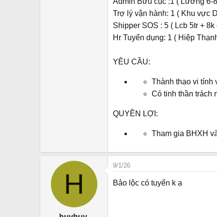
Admin Bưu cục :1 ( Lương 6-8t
r
Trợ lý vận hành: 1 ( Khu vực D
Shipper SOS : 5 ( Lcb 5tr + 8k
Hr Tuyển dụng: 1 ( Hiệp Thạn
YÊU CẦU:
Thành thạo vi tính 
Có tinh thần trách 
QUYỀN LỢI:
Tham gia BHXH và 
9/1/26
H
Bảo lộc có tuyển k ạ
huyhuy.