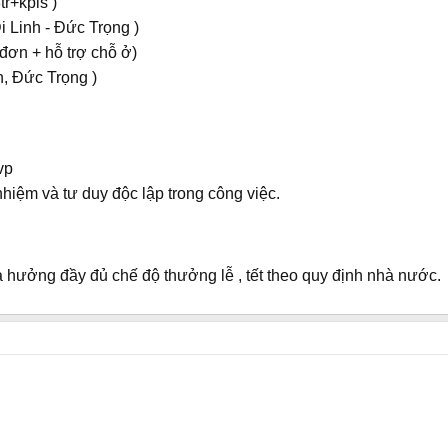
r+kpis )
i Linh - Đức Trọng )
 đơn + hỗ trợ chỗ ở)
h, Đức Trọng )
vp
nhiệm và tư duy độc lập trong công việc.
hưởng đầy đủ chế độ thưởng lễ , tết theo quy định nhà nước.