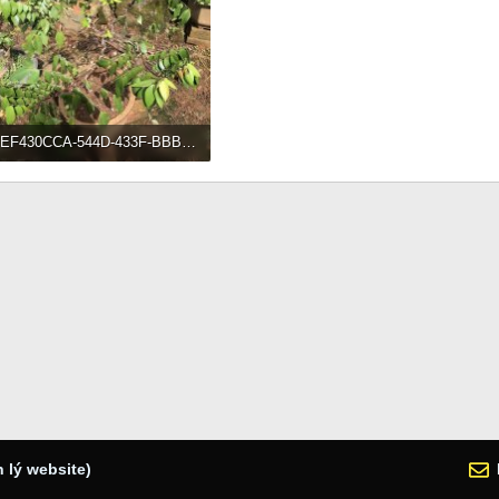
EF430CCA-544D-433F-BBB1-2FACD97DA58F.jpeg
453.8 KB · Đọc: 227
 lý website)