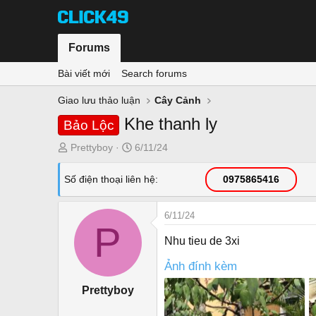
Forums
Bài viết mới
Search forums
Giao lưu thảo luận
Cây Cảnh
Khe thanh ly
Bảo Lộc
T
N
Prettyboy
6/11/24
h
g
r
à
Số điện thoại liên hệ
0975865416
e
y
a
g
6/11/24
d
ử
P
s
i
Nhu tieu de 3xi
t
a
Ảnh đính kèm
r
Prettyboy
t
e